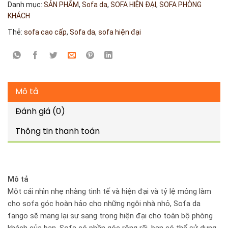
Danh mục:
SẢN PHẨM
,
Sofa da
,
SOFA HIỆN ĐẠI
,
SOFA PHÒNG
KHÁCH
Thẻ:
sofa cao cấp
,
Sofa da
,
sofa hiện đại
Mô tả
Đánh giá (0)
Thông tin thanh toán
Mô tả
Một cái nhìn nhẹ nhàng tinh tế và hiện đại và tỷ lệ mỏng làm
cho sofa góc hoàn hảo cho những ngôi nhà nhỏ, Sofa da
fango sẽ mang lại sự sang trọng hiện đại cho toàn bộ phòng
khách của bạn .Sofa có phần góc rộng rãi, bạn có thể sử dụng