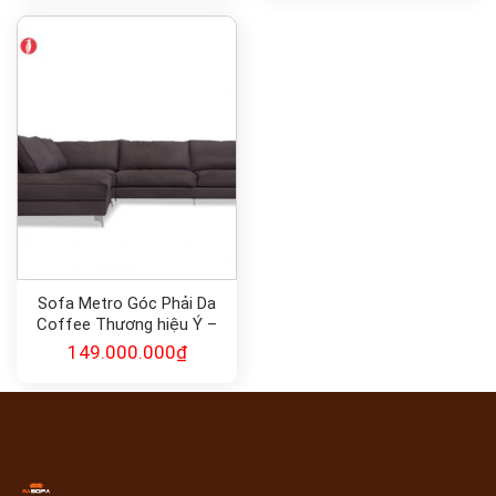
54.500.000₫.
90.000.00
Sofa Metro Góc Phải Da
Coffee Thương hiệu Ý –
Calligaris
149.000.000
₫