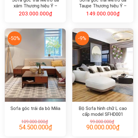
Sofa góc trái Metro da
Sofa góc trái Metro da
xám Thương hiệu Ý –
Taupe Thương hiệu Ý –
Calligaris
Calligaris
203.000.000
₫
149.000.000
₫
-50%
-9%
Sofa góc trái da bò Milia
Bộ Sofa hình chữ L cao
cấp model SFHD001
109.000.000
₫
99.000.000
₫
Giá
Giá
Giá
Giá
54.500.000
₫
90.000.000
₫
gốc
hiện
gốc
hiện
là:
tại
là:
tại
109.000.000₫.
là:
99.000.000₫.
là: