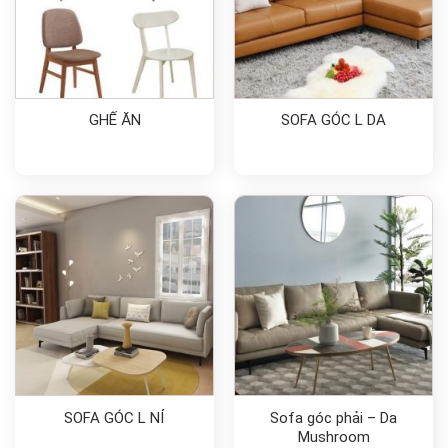
GHẾ ĂN
SOFA GÓC L DA
SOFA GÓC L NỈ
Sofa góc phải – Da
Mushroom