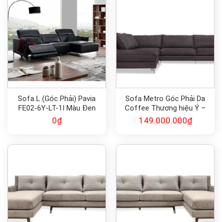
Sofa L (Góc Phải) Pavia
Sofa Metro Góc Phải Da
FE02-6Y-LT-1I Màu Đen
Coffee Thương hiệu Ý –
SFHDL003
Calligaris
0
₫
149.000.000
₫