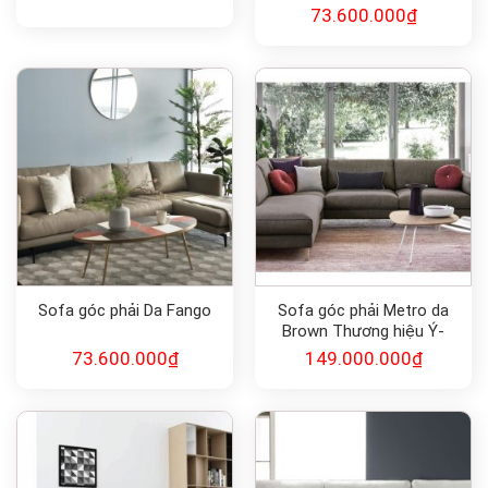
73.600.000
₫
Sofa góc phải Da Fango
Sofa góc phải Metro da
Brown Thương hiệu Ý-
Calligaris
73.600.000
₫
149.000.000
₫