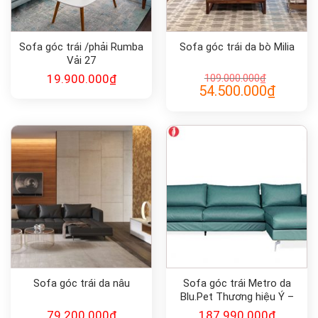
Sofa góc trái /phải Rumba
Sofa góc trái da bò Milia
Vải 27
19.900.000
₫
109.000.000
₫
Giá
Giá
54.500.000
₫
gốc
hiện
là:
tại
109.000.000₫.
là:
54.500.00
Sofa góc trái da nâu
Sofa góc trái Metro da
Blu.Pet Thương hiệu Ý –
Calligaris
79.200.000
₫
187.990.000
₫