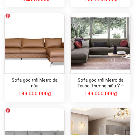
Sofa góc trái Metro da
Sofa góc trái Metro da
nâu
Taupe Thương hiệu Ý –
Calligaris
149.000.000
₫
149.000.000
₫