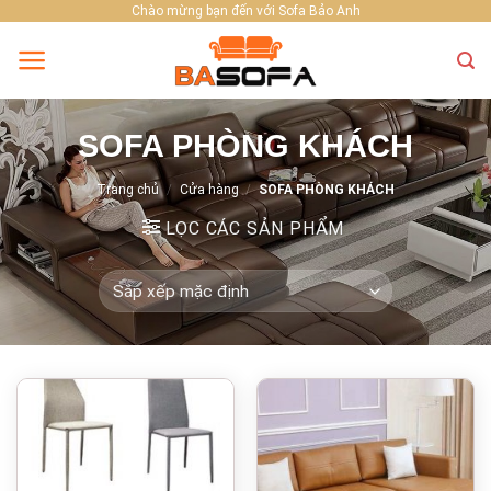
Skip
Chào mừng bạn đến với Sofa Bảo Anh
to
content
SOFA PHÒNG KHÁCH
Trang chủ
/
Cửa hàng
/
SOFA PHÒNG KHÁCH
LỌC CÁC SẢN PHẨM