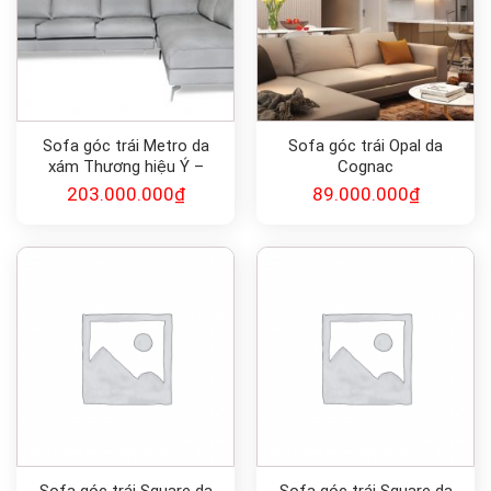
Sofa góc trái Metro da
Sofa góc trái Opal da
xám Thương hiệu Ý –
Cognac
Calligaris
203.000.000
₫
89.000.000
₫
Sofa góc trái Square da
Sofa góc trái Square da