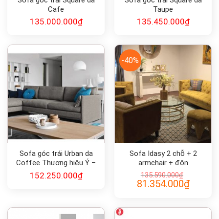
Cafe
Taupe
135.000.000
₫
135.450.000
₫
-40%
Sofa góc trái Urban da
Sofa Idasy 2 chỗ + 2
Coffee Thương hiệu Ý –
armchair + đôn
Calligaris
152.250.000
₫
135.590.000
₫
Giá
Giá
81.354.000
₫
gốc
hiện
là:
tại
135.590.000₫.
là:
81.354.00