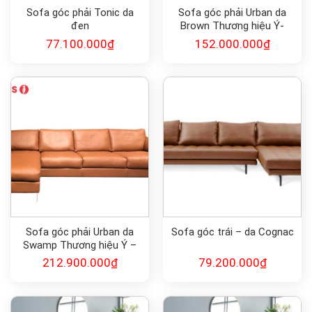
Sofa góc phải Tonic da
Sofa góc phải Urban da
đen
Brown Thương hiệu Ý-
Calligaris
77.100.000
₫
152.000.000
₫
Sofa góc phải Urban da
Sofa góc trái – da Cognac
Swamp Thương hiệu Ý –
Calligaris
212.900.000
₫
79.200.000
₫