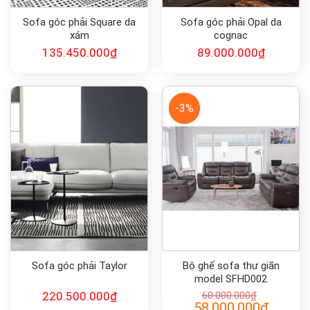
Sofa góc phải Square da
Sofa góc phải Opal da
xám
cognac
135.450.000
₫
89.000.000
₫
-3%
Sofa góc phải Taylor
Bộ ghế sofa thư giãn
model SFHD002
220.500.000
₫
60.000.000
₫
Giá
Giá
58.000.000
₫